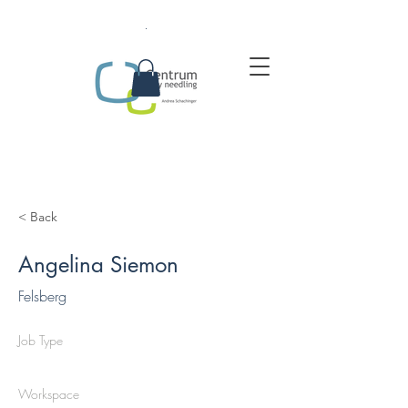
.
< Back
Angelina Siemon
Felsberg
Job Type
Workspace