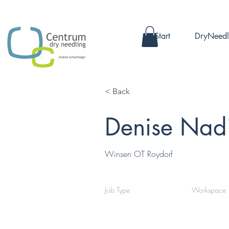
Start
DryNeedl
< Back
Denise Nad
Winsen OT Roydorf
Job Type
Workspace