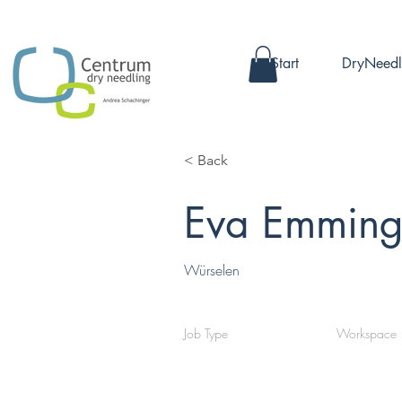
Start
DryNeedl
< Back
Eva Emming
Würselen
Job Type
Workspace