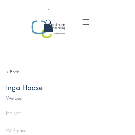
.
< Back
Inga Haase
Werben
Job Type
Workspace