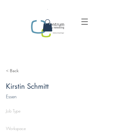
.
< Back
Kirstin Schmitt
Essen
Job Type
Workspace