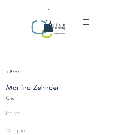
.
< Back
Martina Zehnder
Chur
Job Type
Workspace