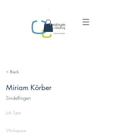
.
< Back
Miriam Körber
Sindelfingen
Job Type
Workspace