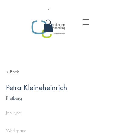
.
< Back
Petra Kleineheinrich
Rietberg
Job Type
Workspace