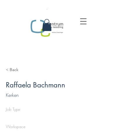
.
< Back
Raffaela Bachmann
Kerken
Job Type
Workspace