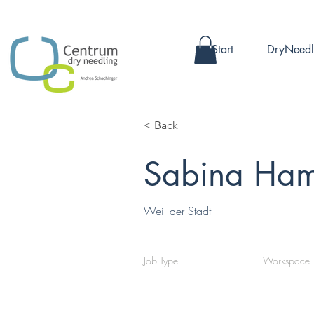
Start
DryNeedl
< Back
Sabina Ham
Weil der Stadt
Job Type
Workspace