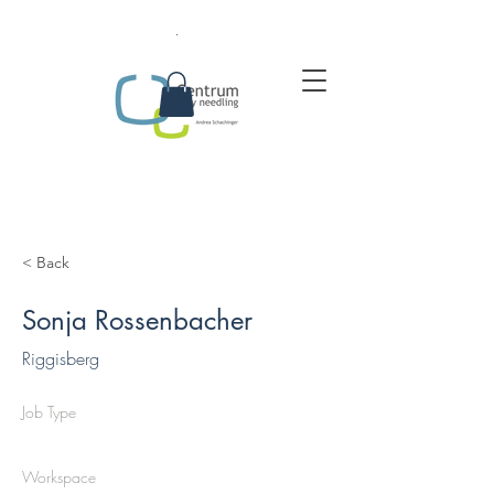
.
< Back
Sonja Rossenbacher
Riggisberg
Job Type
Workspace